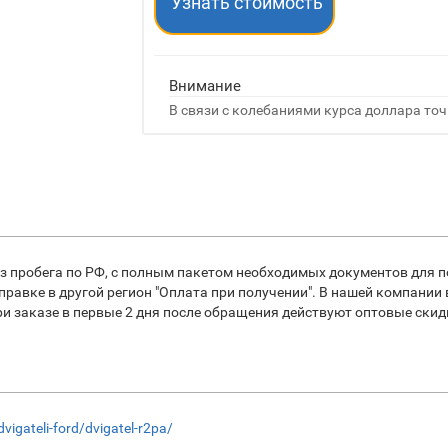
Узнать стоимость
Внимание
В связи с колебаниями курса доллара точ
з пробега по РФ, с полным пакетом необходимых документов для п
равке в другой регион "Оплата при получении". В нашей компании
заказе в первые 2 дня после обращения действуют оптовые скидки
vigateli-ford/dvigatel-r2pa/