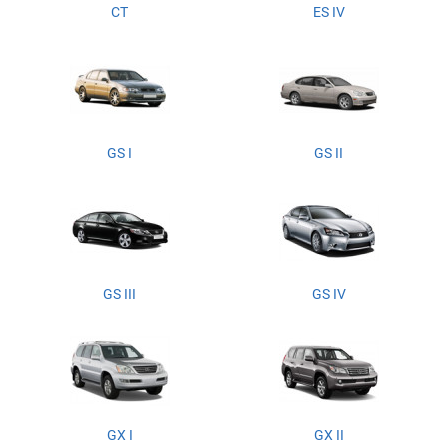
CT
ES IV
GS I
GS II
GS III
GS IV
GX I
GX II