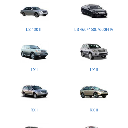
LS 430 III
LS 460/460L/600H IV
LX I
LX II
RX I
RX II