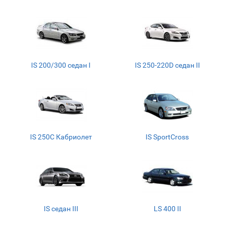
IS 200/300 седан I
IS 250-220D седан II
IS 250C Кабриолет
IS SportCross
IS седан III
LS 400 II