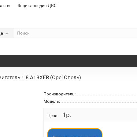
такты
Энциклопедия ДВС
де
игатель 1.8 A18XER (Opel Опель)
Производитель:
Модель:
1р.
Цена: