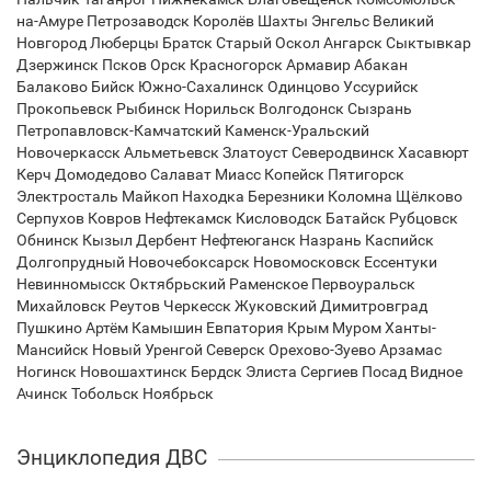
на-Амуре Петрозаводск Королёв Шахты Энгельс Великий
Новгород Люберцы Братск Старый Оскол Ангарск Сыктывкар
Дзержинск Псков Орск Красногорск Армавир Абакан
Балаково Бийск Южно-Сахалинск Одинцово Уссурийск
Прокопьевск Рыбинск Норильск Волгодонск Сызрань
Петропавловск-Камчатский Каменск-Уральский
Новочеркасск Альметьевск Златоуст Северодвинск Хасавюрт
Керч Домодедово Салават Миасс Копейск Пятигорск
Электросталь Майкоп Находка Березники Коломна Щёлково
Серпухов Ковров Нефтекамск Кисловодск Батайск Рубцовск
Обнинск Кызыл Дербент Нефтеюганск Назрань Каспийск
Долгопрудный Новочебоксарск Новомосковск Ессентуки
Невинномысск Октябрьский Раменское Первоуральск
Михайловск Реутов Черкесск Жуковский Димитровград
Пушкино Артём Камышин Евпатория Крым Муром Ханты-
Мансийск Новый Уренгой Северск Орехово-Зуево Арзамас
Ногинск Новошахтинск Бердск Элиста Сергиев Посад Видное
Ачинск Тобольск Ноябрьск
Энциклопедия ДВС