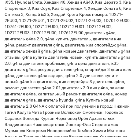
iX35, Hyundai Creta, Хендай i40, Хендай Ай40, Киа Церато 3, Киа
Спортейдж 3, Киа Соул, Киа Спортейдж 4, Хендай Соната 6, Киа
Оптима 3, Хендай ix35, Хендай Крета Кросс номера: 1D271-
2EU00, 1D271-2EU01, 1D271-2EU02, 1D271-2EU03, 1D701-2EU00,
1D761-2EU00, 1D2712EU00, 1D2712EU01, 1D2712EU02,
1D2712EU03, 1D7012EU00, 1D7612EU00 двигатель g4na,
двигатель g4na 2.0, g4na купить двигатель, двигатели киа
g4na, ремонт двигателя g4na, двигатель киа спортейдж g4na,
двигатель хендай g4na, g4na новые двигатели, двигатель g4na
отзывы, g4na купить двигатель новый, купить двигатель g4na
2.0, g4na двигатель проблемы, g4na цена двигателя, ix35
двигатель g4na, ресурс двигателя g4na, спортейдж 3 двигатель
g4na, двигатель g4na задиры, g4na 2.0 двигатель купить
новый, g4na kia двигатель, киа спортейдж 3 двигатель g4na,
ремонт двигателя g4na 2.0? двигатель 2.0 киа g4na, замена
двигателя g4na, капитальный ремонт двигателя g4na, номер
двигателя g4na, двигатель hyundai g4na Купить новый
двигатель 2.0 G4NA с оплатой при получении в город: Нижний
Тагил Калуга Чита Грозный Волжский Смоленск Подольск
Саранск Вологда Курган Череповец Орёл Архангельск
Владикавказ Нижневартовск Йошкар-Ола Стерлитамак
Мурманск Кострома Новороссийск Тамбов Химки Мытищи
Нальчик Таганрог Нижнекамск Благовещенск Комсомольск-